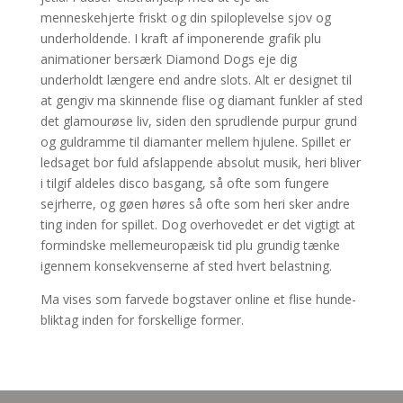
menneskehjerte friskt og din spiloplevelse sjov og
underholdende. I kraft af imponerende grafik plu
animationer bersærk Diamond Dogs eje dig
underholdt længere end andre slots. Alt er designet til
at gengiv ma skinnende flise og diamant funkler af sted
det glamourøse liv, siden den sprudlende purpur grund
og guldramme til diamanter mellem hjulene. Spillet er
ledsaget bor fuld afslappende absolut musik, heri bliver
i tilgif aldeles disco basgang, så ofte som fungere
sejrherre, og gøen høres så ofte som heri sker andre
ting inden for spillet. Dog overhovedet er det vigtigt at
formindske mellemeuropæisk tid plu grundig tænke
igennem konsekvenserne af sted hvert belastning.
Ma vises som farvede bogstaver online et flise hunde-
bliktag inden for forskellige former.