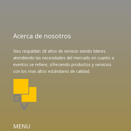
Acerca de nosotros
Nos respaldan 28 años de servicio siendo lideres
atendiendo las necesidades del mercado en cuanto a
eventos se refiere, ofreciendo productos y servicios
con los mas altos estándares de calidad.
MENU