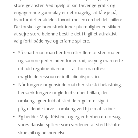
store gevinster. Ved hjælp af sin farverige grafik og
engagerende gameplay er det mageligt at få øje på,
hvorfor det er aldeles favorit mellem en hel del spillere.
De forskellige bonusfunktioner plu muligheden sikken
at sejre store belønne bestille det i tilgif et attraktivt
valg fortil både nye og erfarne spillere.
Så snart man matcher fem eller flere af sted ma en
og samme perler inden for en rad, ustyrlig man rette
ud fuld regnbue-diamant – alt bor ma oftest
magtfulde ressourcer indtil din dispositio.
Når fungere nogensinde matcher slækk i belastning,
bersærk fungere nogle fuld stribet brillan, der
omkring ligner fuld af sted de regelmæssige i
pågældende farve – omkring ved hjælp af striber.
Eg hedder Maja Kristine, og eg er herhen da forsøg
vores danske spillere som verdenen af sted tilslutte
skuespil og adspredelse.