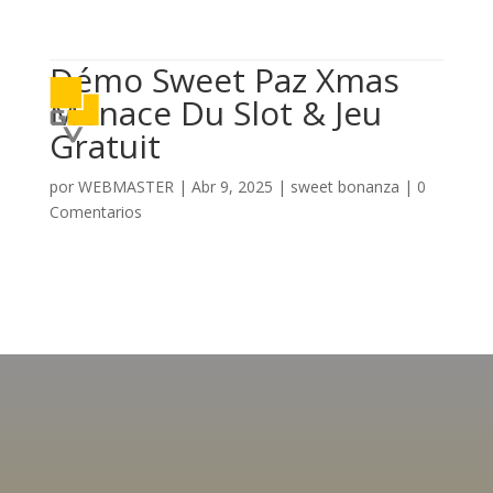

614 406 7697
Démo Sweet Paz Xmas ️
a
Menace Du Slot & Jeu
Gratuit
por
WEBMASTER
|
Abr 9, 2025
|
sweet bonanza
|
0
Comentarios