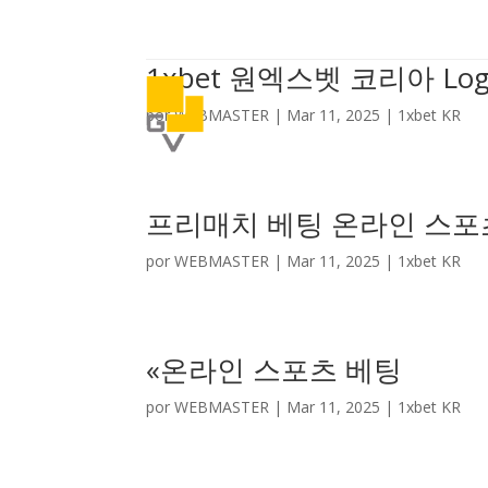
1xbet 원엑스벳 코리아 Log
por
WEBMASTER
|
Mar 11, 2025
|
1xbet KR
프리매치 베팅 온라인 스포츠 베팅
por
WEBMASTER
|
Mar 11, 2025
|
1xbet KR
«온라인 스포츠 베팅
por
WEBMASTER
|
Mar 11, 2025
|
1xbet KR