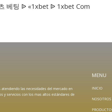
 ᐉ «1xbet ᐉ 1xbet Com
MENU
INICIO
es atendiendo las necesidades del mercado en
os y servicios con los mas altos estándares de
NOSOTROS
PRODUCTO