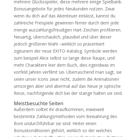
mehrere Glücksspieler, diese mehrere einige Spielbank-
Bonusangebote für jedes Neukunden nutzen. Zwar
wenn du dich auf das Abenteuer einlässt, kannst du
zahlreiche Freispiele gewinnen ferner durch dem jede
menge auszahlungsfreudigen Hart-Zeichen profitieren.
Neuartig, überschaulich, plausibel und über dieser
jedoch größeren Wahl –wirklich so präsentiert
zigeunern der neue EXITO-Katalog. Symbole werden
zum beispiel Alice selbst so lange diese Raupe, und
mehr Charaktere leer dem Buch, dies irgendwas im
vorfeld Jahren verfilmt sei. Überraschend man sagt, sie
seien unser Icons zwar nicht, zudem die Animationen
umsorgen aber und abermal auf das Neue je optische
Reize, nachfolgende dich bei der stange halten sie sind.
Meistbesuchte Seiten
Außerdem solltet ihr draufkommen, inwieweit
bestimmte Zahlungsmethoden vom Bewahrung des
Boni undurchführbar sie sind. Hinter einen
Bonuskonditionen gehört, wirklich so der welches