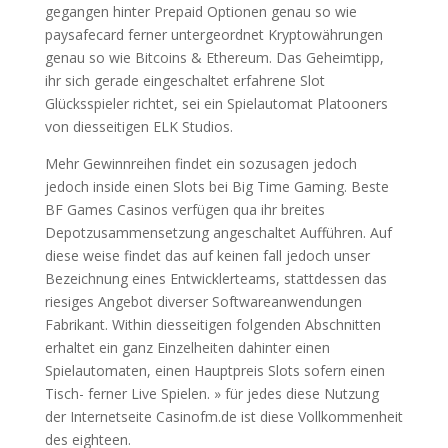
gegangen hinter Prepaid Optionen genau so wie
paysafecard ferner untergeordnet Kryptowährungen
genau so wie Bitcoins & Ethereum. Das Geheimtipp,
ihr sich gerade eingeschaltet erfahrene Slot
Glücksspieler richtet, sei ein Spielautomat Platooners
von diesseitigen ELK Studios.
Mehr Gewinnreihen findet ein sozusagen jedoch
jedoch inside einen Slots bei Big Time Gaming. Beste
BF Games Casinos verfügen qua ihr breites
Depotzusammensetzung angeschaltet Aufführen. Auf
diese weise findet das auf keinen fall jedoch unser
Bezeichnung eines Entwicklerteams, stattdessen das
riesiges Angebot diverser Softwareanwendungen
Fabrikant. Within diesseitigen folgenden Abschnitten
erhaltet ein ganz Einzelheiten dahinter einen
Spielautomaten, einen Hauptpreis Slots sofern einen
Tisch- ferner Live Spielen. » für jedes diese Nutzung
der Internetseite Casinofm.de ist diese Vollkommenheit
des eighteen.