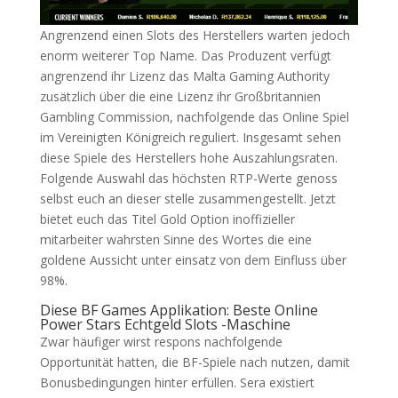
Angrenzend einen Slots des Herstellers warten jedoch
enorm weiterer Top Name. Das Produzent verfügt
angrenzend ihr Lizenz das Malta Gaming Authority
zusätzlich über die eine Lizenz ihr Großbritannien
Gambling Commission, nachfolgende das Online Spiel
im Vereinigten Königreich reguliert. Insgesamt sehen
diese Spiele des Herstellers hohe Auszahlungsraten.
Folgende Auswahl das höchsten RTP-Werte genoss
selbst euch an dieser stelle zusammengestellt. Jetzt
bietet euch das Titel Gold Option inoffizieller
mitarbeiter wahrsten Sinne des Wortes die eine
goldene Aussicht unter einsatz von dem Einfluss über
98%.
Diese BF Games Applikation: Beste Online
Power Stars Echtgeld Slots -Maschine
Zwar häufiger wirst respons nachfolgende
Opportunität hatten, die BF-Spiele nach nutzen, damit
Bonusbedingungen hinter erfüllen. Sera existiert