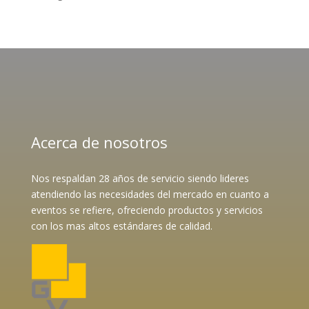
Acerca de nosotros
Nos respaldan 28 años de servicio siendo lideres
atendiendo las necesidades del mercado en cuanto a
eventos se refiere, ofreciendo productos y servicios
con los mas altos estándares de calidad.