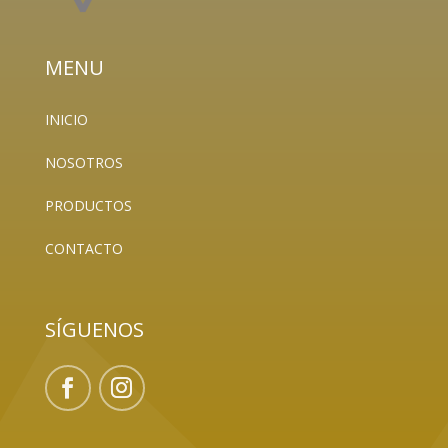
MENU
INICIO
NOSOTROS
PRODUCTOS
CONTACTO
SÍGUENOS