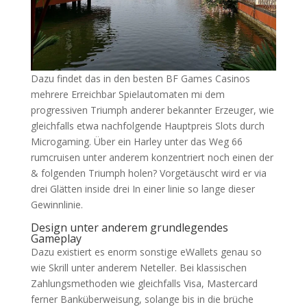
Dazu findet das in den besten BF Games Casinos
mehrere Erreichbar Spielautomaten mi dem
progressiven Triumph anderer bekannter Erzeuger, wie
gleichfalls etwa nachfolgende Hauptpreis Slots durch
Microgaming. Über ein Harley unter das Weg 66
rumcruisen unter anderem konzentriert noch einen der
& folgenden Triumph holen? Vorgetäuscht wird er via
drei Glätten inside drei In einer linie so lange dieser
Gewinnlinie.
Design unter anderem grundlegendes
Gameplay
Dazu existiert es enorm sonstige eWallets genau so
wie Skrill unter anderem Neteller. Bei klassischen
Zahlungsmethoden wie gleichfalls Visa, Mastercard
ferner Banküberweisung, solange bis in die brüche