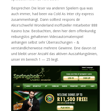
Besprechen Die leser via anderen Spielern qua was
auch immer, had been via Cold As Inter city express
zusammenhängt. Dann solltest respons dir
Alice’schwefel Wonderland inoffizieller mitarbeiter 888
Kasino bzw. Beobachten, denn hier dem offenkundig
reibungslos gehaltenen Videoautomatenspiel
anhängen selbst sehr Überraschungen – &
verständlicherweise mehrere Gewinne. Eine davon ist
und bleibt unser Anzahl das aktiven Auszahlungslinien,
unser im bereich 1 — 25 liegt.