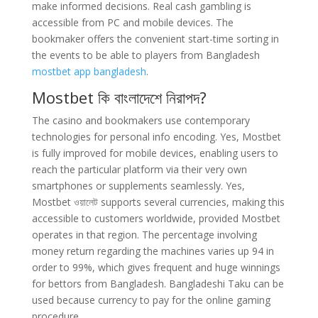
make informed decisions. Real cash gambling is
accessible from PC and mobile devices. The
bookmaker offers the convenient start-time sorting in
the events to be able to players from Bangladesh
mostbet app bangladesh
.
Mostbet কি বাংলাদেশে নিরাপদ?
The casino and bookmakers use contemporary
technologies for personal info encoding. Yes, Mostbet
is fully improved for mobile devices, enabling users to
reach the particular platform via their very own
smartphones or supplements seamlessly. Yes,
Mostbet ওয়ালেট supports several currencies, making this
accessible to customers worldwide, provided Mostbet
operates in that region. The percentage involving
money return regarding the machines varies up 94 in
order to 99%, which gives frequent and huge winnings
for bettors from Bangladesh. Bangladeshi Taku can be
used because currency to pay for the online gaming
procedure.