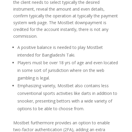
the client needs to select typically the desired
instrument, reveal the amount and even details,
confirm typically the operation at typically the payment
system web page. The Mostbet downpayment is
credited for the account instantly, there is not any
commission.
A positive balance is needed to play Mostbet
intended for Bangladeshi Taki.
Players must be over 18 yrs of age and even located
in some sort of jurisdiction where on the web
gambling is legal.
Emphasizing variety, Mostbet also contains less
conventional sports activities like darts in addition to
snooker, presenting bettors with a wide variety of
options to be able to choose from.
Mostbet furthermore provides an option to enable
two-factor authentication (2FA), adding an extra