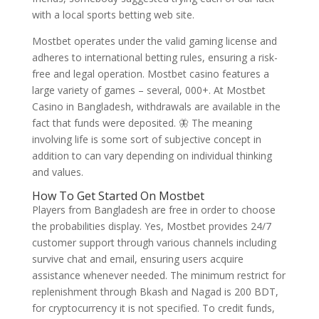
with a local sports betting web site.
Mostbet operates under the valid gaming license and
adheres to international betting rules, ensuring a risk-
free and legal operation. Mostbet casino features a
large variety of games – several, 000+. At Mostbet
Casino in Bangladesh, withdrawals are available in the
fact that funds were deposited. 🦋 The meaning
involving life is some sort of subjective concept in
addition to can vary depending on individual thinking
and values.
How To Get Started On Mostbet
Players from Bangladesh are free in order to choose
the probabilities display. Yes, Mostbet provides 24/7
customer support through various channels including
survive chat and email, ensuring users acquire
assistance whenever needed. The minimum restrict for
replenishment through Bkash and Nagad is 200 BDT,
for cryptocurrency it is not specified. To credit funds,