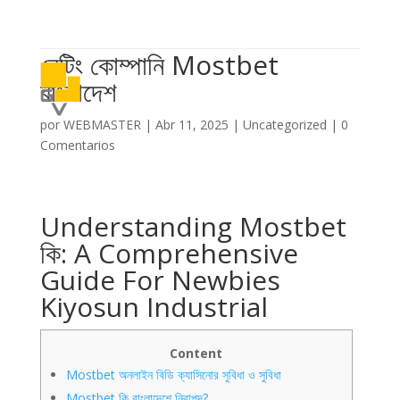

614 406 7697
বেটিং কোম্পানি Mostbet
a
বাংলাদেশ
por
WEBMASTER
|
Abr 11, 2025
|
Uncategorized
|
0
Comentarios
Understanding Mostbet
কি: A Comprehensive
Guide For Newbies
Kiyosun Industrial
Content
Mostbet অনলাইন বিডি ক্যাসিনোর সুবিধা ও সুবিধা
Mostbet কি বাংলাদেশে নিরাপদ?