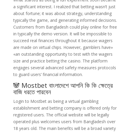
a significant interest. I realized that betting wasn’t just
about fortune; it was about strategy, understanding
typically the game, and generating informed decisions.
Customers from Bangladesh could play online for free
in typically the demo version. It will be impossible to
succeed real finances throughout it because wagers
are made on virtual chips. However, gamblers have»
«an outstanding opportunity to test with the wagers
size and practice betting the casino. The platform
engages several advanced safety measures protocols
to guard users’ financial information.
🐼 Mostbet বাংলাদেশে আপনি কি কি ক্ষেত্রে
বাজি ধরতে পারবেন
Login to Mostbet as being a virtual gambling
establishment and betting company is offered only for
registered users. The official website will be legally
operated plus welcomes users from Bangladesh over
18 years old. The main benefits will be a broad variety