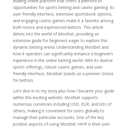
leading online platform that offers a plethora of
opportunities for sports betting and casino gaming. Its
user-friendly interface, extensive sportsbook options,
and engaging casino games make it a favorite among
both novice and experienced bettors. This article
delves into the world of Mostbet, providing an
extensive guide for beginners eager to explore this
dynamic betting arena. Understanding Mostbet and
how it operates can significantly enhance a beginner’s
experience in the online betting world. With its diverse
sports offerings, robust casino games, and user-
friendly interface, Mostbet stands as a premier choice
for bettors.
Let’s dive in to my story plus how I became your guide
within this exciting website. Mostbet supports
numerous currencies including USD, EUR, and lots of
others, making it convenient for users globally to
manage their particular accounts. One of the key
positive aspects of using Mostbet ওয়ালেট is their user-