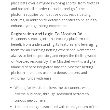
place bets over a myriad involving sports, from football
and basketball in order to cricket and golf. The
platform supplies competitive odds, reside betting
features, in addition to detailed analytics to be able to
enhance your gambling experience.
Registration And Login To Mostbet Bd
Beginners stepping into this exciting platform can
benefit from understanding its features and leveraging
them for an enriching betting experience. Remember
always to bet responsibly and enjoy the thrilling world
of Mostbet responsibly. The Mostbet ওয়ালেট is a digital
financial service integrated into the Mostbet betting
platform. It enables users to deposit, store, and
withdraw funds with ease.
Writing for Mostbet allows me to connect with a
diverse audience, through seasoned bettors to
curious newcomers.
The percentage associated with money return of the