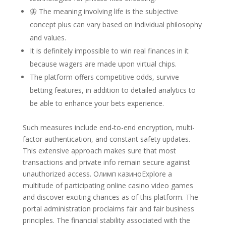
🦋 The meaning involving life is the subjective
concept plus can vary based on individual philosophy
and values.
It is definitely impossible to win real finances in it
because wagers are made upon virtual chips.
The platform offers competitive odds, survive
betting features, in addition to detailed analytics to
be able to enhance your bets experience.
Such measures include end-to-end encryption, multi-
factor authentication, and constant safety updates.
This extensive approach makes sure that most
transactions and private info remain secure against
unauthorized access. Олимп казиноExplore a
multitude of participating online casino video games
and discover exciting chances as of this platform. The
portal administration proclaims fair and fair business
principles. The financial stability associated with the