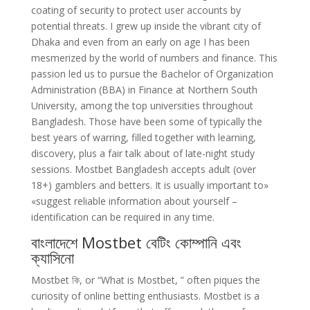
coating of security to protect user accounts by
potential threats. I grew up inside the vibrant city of
Dhaka and even from an early on age I has been
mesmerized by the world of numbers and finance. This
passion led us to pursue the Bachelor of Organization
Administration (BBA) in Finance at Northern South
University, among the top universities throughout
Bangladesh. Those have been some of typically the
best years of warring, filled together with learning,
discovery, plus a fair talk about of late-night study
sessions. Mostbet Bangladesh accepts adult (over
18+) gamblers and betters. It is usually important to»
«suggest reliable information about yourself –
identification can be required in any time.
বাংলাদেশে Mostbet বেটিং কোম্পানি এবং
ক্যাসিনো
Mostbet কি, or “What is Mostbet, ” often piques the
curiosity of online betting enthusiasts. Mostbet is a