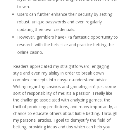
to win.
Users can further enhance their security by setting
robust, unique passwords and even regularly
updating their own credentials.
However, gamblers have» «a fantastic opportunity to
research with the bets size and practice betting the
online casino.
Readers appreciated my straightforward, engaging
style and even my ability in order to break down
complex concepts into easy-to-understand advice.
Writing regarding casinos and gambling isn’t just some
sort of responsibility of me; it’s a passion. I really like
the challenge associated with analyzing games, the
thrill of producing predictions, and many importantly, a
chance to educate others about liable betting. Through
my personal articles, I goal to demystify the field of
betting, providing ideas and tips which can help you