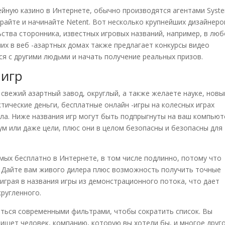
ейную казино в Интернете, обычно производятся агентами Syst
играйте и начинайте Netent. Вот несколько крупнейших дизайнеро
ьства сторонника, известных игровых названий, например, в лю
их в веб -азартных домах также предлагает конкурсы видео
я с другими людьми и начать получение реальных призов.
 игр
 свежий азартный завод, округлый, а также желаете науке, нов
тические деньги, бесплатные онлайн -игры на колесных играх
ла. Ниже названия игр могут быть подпрыгнуты на ваш компьют
ум или даже цели, плюс они в целом безопасны и безопасны для
емых бесплатно в Интернете, в том числе подлинно, потому что
ck. Дайте вам живого дилера плюс возможность получить точные
играя в названия игры из демонстрационного потока, что дает
кругленного.
аться современными фильтрами, чтобы сократить список. Вы
ищет человек, компанию, которую вы хотели бы, и многое друго