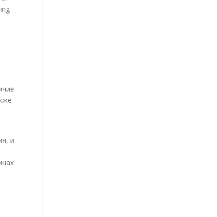
ing
ичие
акже
ин, и
ицах