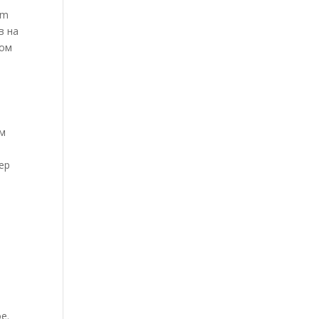
em
в на
бом
ым
ер
е.