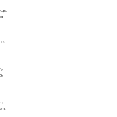
ощь.
ты
ить
ть
сь
ют
нать