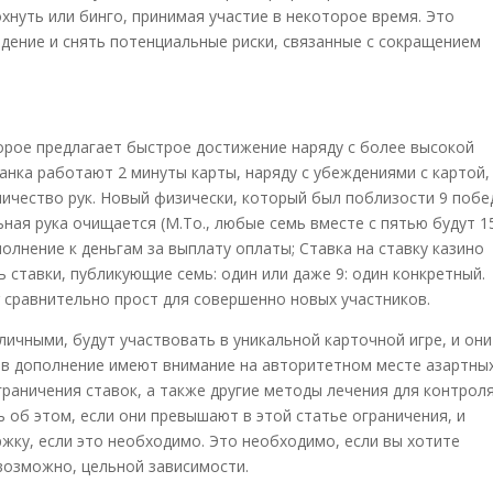
хнуть или бинго, принимая участие в некоторое время. Это
дение и снять потенциальные риски, связанные с сокращением
торое предлагает быстрое достижение наряду с более высокой
анка работают 2 минуты карты, наряду с убеждениями с картой,
ичество рук. Новый физически, который был поблизости 9 побе
ная рука очищается (M.To., любые семь вместе с пятью будут 15
олнение к деньгам за выплату оплаты; Ставка на ставку казино
 ставки, публикующие семь: один или даже 9: один конкретный.
r сравнительно прост для совершенно новых участников.
ичными, будут участвовать в уникальной карточной игре, и они
 в дополнение имеют внимание на авторитетном месте азартны
граничения ставок, а также другие методы лечения для контрол
об этом, если они превышают в этой статье ограничения, и
ку, если это необходимо. Это необходимо, если вы хотите
возможно, цельной зависимости.