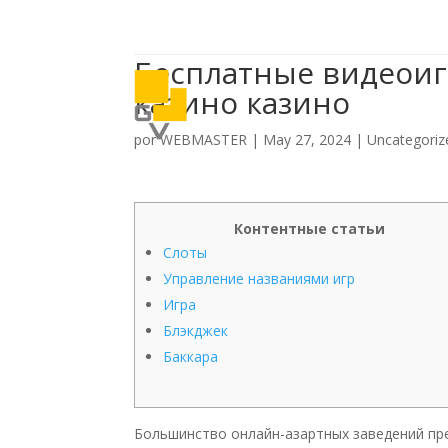
Бесплатные видеоиг
казино казино
por
WEBMASTER
|
May 27, 2024
|
Uncategoriz
Контентные статьи
Слоты
Управление названиями игр
Игра
Блэкджек
Баккара
Большинство онлайн-азартных заведений пр