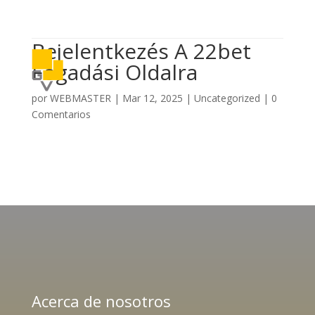

614 406 7697
Bejelentkezés A 22bet
a
Fogadási Oldalra
por
WEBMASTER
|
Mar 12, 2025
|
Uncategorized
|
0
Comentarios
Acerca de nosotros