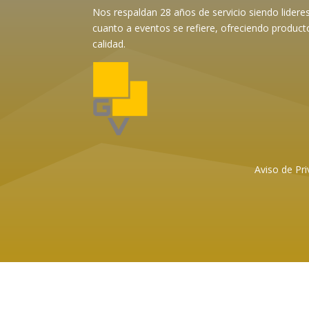
Nos respaldan 28 años de servicio siendo lider
cuanto a eventos se refiere, ofreciendo product
calidad.
Aviso de Pri