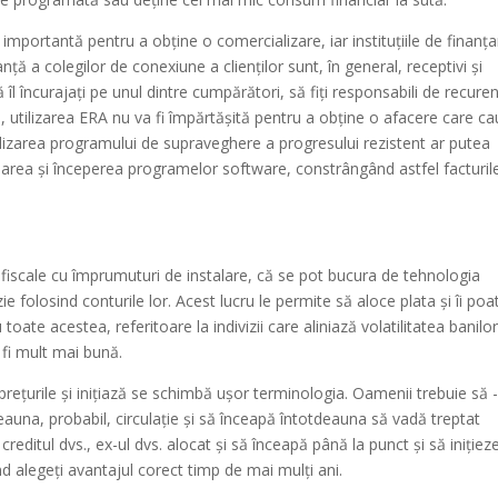
te importantă pentru a obține o comercializare, iar instituțiile de finanț
anță a colegilor de conexiune a clienților sunt, în general, receptivi și
ă îl încurajați pe unul dintre cumpărători, să fiți responsabili de recure
, utilizarea ERA nu va fi împărtășită pentru a obține o afacere care ca
ilizarea programului de supraveghere a progresului rezistent ar putea
area și începerea programelor software, constrângând astfel facturil
e fiscale cu împrumuturi de instalare, că se pot bucura de tehnologia
e folosind conturile lor. Acest lucru le permite să aloce plata și îi poa
toate acestea, referitoare la indivizii care aliniază volatilitatea banilor
a fi mult mai bună.
ețurile și inițiază se schimbă ușor terminologia. Oamenii trebuie să -
auna, probabil, circulație și să înceapă întotdeauna să vadă treptat
creditul dvs., ex-ul dvs. alocat și să înceapă până la punct și să inițiez
d alegeți avantajul corect timp de mai mulți ani.