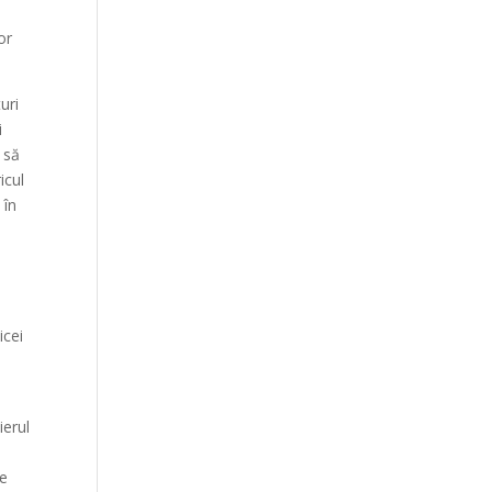
or
uri
i
i să
icul
 în
icei
ierul
re