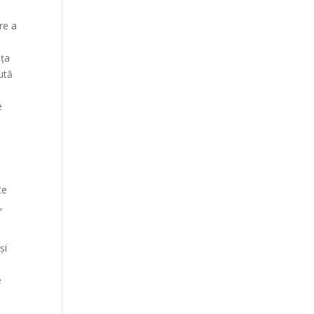
are a
nța
ută
e
te
,
și
e