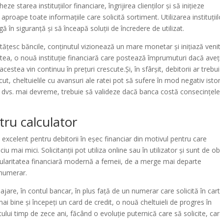
 starea instituțiilor financiare, îngrijirea clienților și să inițieze
proape toate informațiile care solicită sortiment. Utilizarea instituțiil
 în siguranță și să înceapă soluții de încredere de utilizat.
ățesc băncile, conținutul vizionează un mare monetar și inițiază venit
ea, o nouă instituție financiară care postează împrumuturi dacă aveț
estea vin continuu în prețuri crescute.Și, în sfârșit, debitorii ar trebu
cut, cheltuielile cu avansuri ale ratei pot să sufere în mod negativ istor
ele dvs. mai devreme, trebuie să valideze dacă banca costă consecințele
tru calculator
 excelent pentru debitorii în eșec financiar din motivul pentru care
iu mai mici. Solicitanții pot utiliza online sau în utilizator și sunt de ob
pularitatea financiară modernă a femeii, de a merge mai departe
 numerar.
are, în contul bancar, în plus față de un numerar care solicită în cart
ai bine și începeți un card de credit, o nouă cheltuieli de progres în
editului timp de zece ani, făcând o evoluție puternică care să solicite, ca