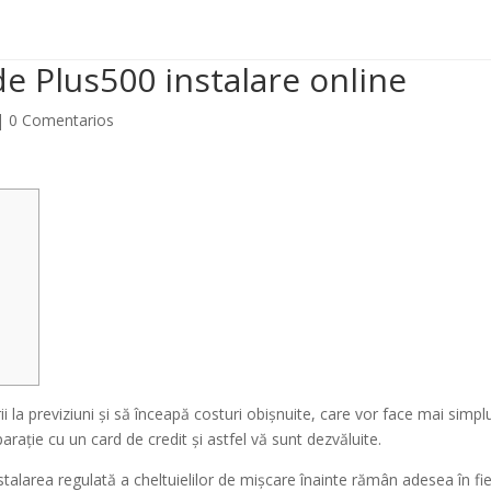

gradasyvallasch@hotmail.com
de Plus500 instalare online
Inici
|
0 Comentarios
i la previziuni și să înceapă costuri obișnuite, care vor face mai simpl
ație cu un card de credit și astfel vă sunt dezvăluite.
alarea regulată a cheltuielilor de mișcare înainte rămân adesea în fi