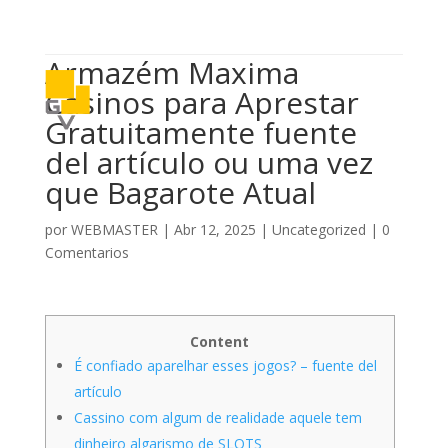

614 406 7697
Armazém Maxima
a
Casinos para Aprestar
Gratuitamente fuente
del artículo ou uma vez
que Bagarote Atual
por
WEBMASTER
|
Abr 12, 2025
|
Uncategorized
|
0
Comentarios
Content
É confiado aparelhar esses jogos? – fuente del
artículo
Cassino com algum de realidade aquele tem
dinheiro algarismo de SLOTS