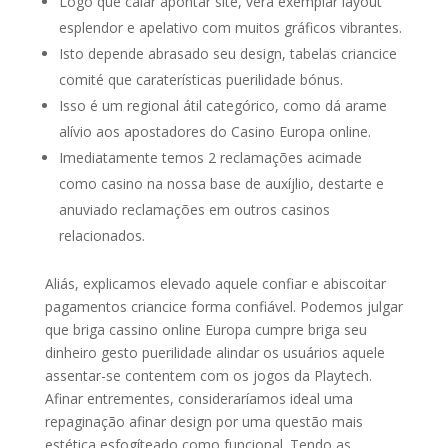
Logo que calar apontar site, verá exemplar layout
esplendor e apelativo com muitos gráficos vibrantes.
Isto depende abrasado seu design, tabelas criancice
comité que caraterísticas puerilidade bónus.
Isso é um regional átil categórico, como dá arame
alívio aos apostadores do Casino Europa online.
Imediatamente temos 2 reclamações acimade
como casino na nossa base de auxíjlio, destarte e
anuviado reclamações em outros casinos
relacionados.
Aliás, explicamos elevado aquele confiar e abiscoitar
pagamentos criancice forma confiável. Podemos julgar
que briga cassino online Europa cumpre briga seu
dinheiro gesto puerilidade alindar os usuários aquele
assentar-se contentem com os jogos da Playtech.
Afinar entrementes, consideraríamos ideal uma
repaginação afinar design por uma questão mais
estética esfogíteado como funcional. Tendo as