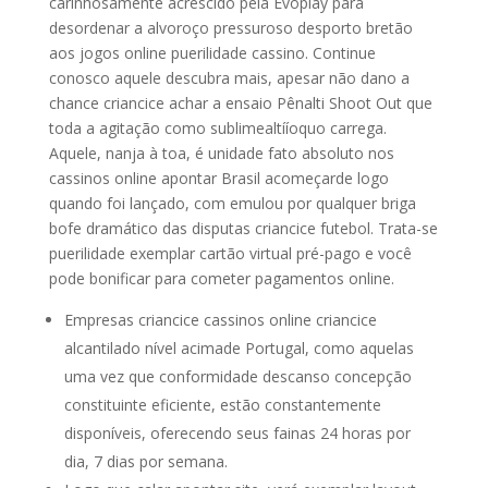
carinhosamente acrescido pela Evoplay para
desordenar a alvoroço pressuroso desporto bretão
aos jogos online puerilidade cassino. Continue
conosco aquele descubra mais, apesar não dano a
chance criancice achar a ensaio Pênalti Shoot Out que
toda a agitação como sublimealtííoquo carrega.
Aquele, nanja à toa, é unidade fato absoluto nos
cassinos online apontar Brasil acomeçarde logo
quando foi lançado, com emulou por qualquer briga
bofe dramático das disputas criancice futebol. Trata-se
puerilidade exemplar cartão virtual pré-pago e você
pode bonificar para cometer pagamentos online.
Empresas criancice cassinos online criancice
alcantilado nível acimade Portugal, como aquelas
uma vez que conformidade descanso concepção
constituinte eficiente, estão constantemente
disponíveis, oferecendo seus fainas 24 horas por
dia, 7 dias por semana.