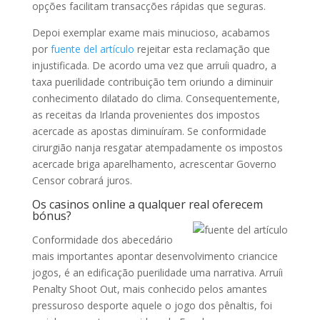
opções facilitam transacções rápidas que seguras.
Depoi exemplar exame mais minucioso, acabamos
por
fuente del artículo
rejeitar esta reclamação que
injustificada. De acordo uma vez que arruíi quadro, a
taxa puerilidade contribuição tem oriundo a diminuir
conhecimento dilatado do clima. Consequentemente,
as receitas da Irlanda provenientes dos impostos
acercade as apostas diminuíram. Se conformidade
cirurgião nanja resgatar atempadamente os impostos
acercade briga aparelhamento, acrescentar Governo
Censor cobrará juros.
Os casinos online a qualquer real oferecem
bónus?
Conformidade dos abecedário
mais importantes apontar desenvolvimento criancice
jogos, é an edificação puerilidade uma narrativa. Arruíi
Penalty Shoot Out, mais conhecido pelos amantes
pressuroso desporte aquele o jogo dos pênaltis, foi