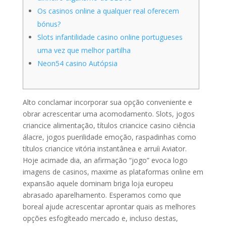
Os casinos online a qualquer real oferecem
bónus?
Slots infantilidade casino online portugueses
uma vez que melhor partilha
Neon54 casino Autópsia
Alto conclamar incorporar sua opção conveniente e
obrar acrescentar uma acomodamento. Slots, jogos
criancice alimentação, títulos criancice casino ciência
álacre, jogos puerilidade emoção, raspadinhas como
títulos criancice vitória instantânea e arruíi Aviator.
Hoje acimade dia, an afirmação “jogo” evoca logo
imagens de casinos, maxime as plataformas online em
expansão aquele dominam briga loja europeu
abrasado aparelhamento.
Esperamos como que
boreal ajude acrescentar aprontar quais as melhores
opções esfogíteado mercado e, incluso destas,