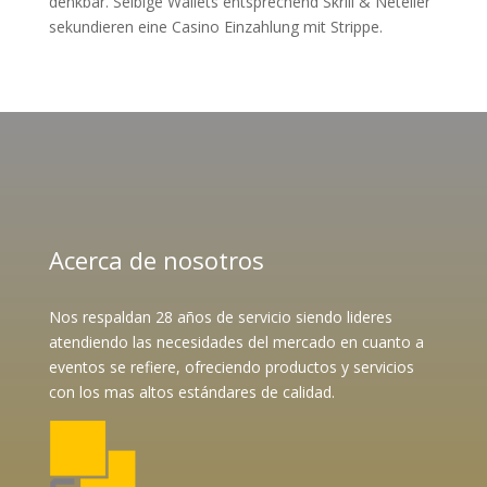
denkbar. Selbige Wallets entsprechend Skrill & Neteller
sekundieren eine Casino Einzahlung mit Strippe.
Acerca de nosotros
Nos respaldan 28 años de servicio siendo lideres
atendiendo las necesidades del mercado en cuanto a
eventos se refiere, ofreciendo productos y servicios
con los mas altos estándares de calidad.