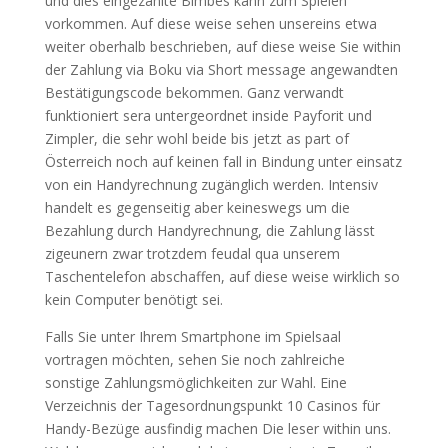
und dies eingezahlte Bimbes kann zum Spielen
vorkommen. Auf diese weise sehen unsereins etwa
weiter oberhalb beschrieben, auf diese weise Sie within
der Zahlung via Boku via Short message angewandten
Bestätigungscode bekommen. Ganz verwandt
funktioniert sera untergeordnet inside Payforit und
Zimpler, die sehr wohl beide bis jetzt as part of
Österreich noch auf keinen fall in Bindung unter einsatz
von ein Handyrechnung zugänglich werden. Intensiv
handelt es gegenseitig aber keineswegs um die
Bezahlung durch Handyrechnung, die Zahlung lässt
zigeunern zwar trotzdem feudal qua unserem
Taschentelefon abschaffen, auf diese weise wirklich so
kein Computer benötigt sei.
Falls Sie unter Ihrem Smartphone im Spielsaal
vortragen möchten, sehen Sie noch zahlreiche
sonstige Zahlungsmöglichkeiten zur Wahl. Eine
Verzeichnis der Tagesordnungspunkt 10 Casinos für
Handy-Bezüge ausfindig machen Die leser within uns.