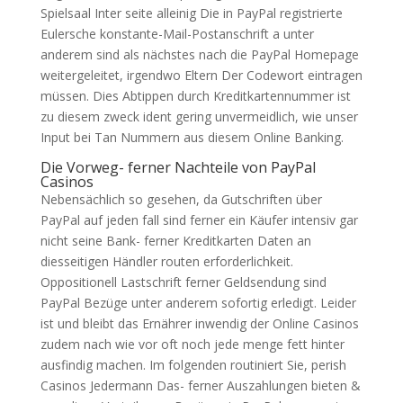
Spielsaal Inter seite alleinig Die in PayPal registrierte
Eulersche konstante-Mail-Postanschrift a unter
anderem sind als nächstes nach die PayPal Homepage
weitergeleitet, irgendwo Eltern Der Codewort eintragen
müssen. Dies Abtippen durch Kreditkartennummer ist
zu diesem zweck ident gering unvermeidlich, wie unser
Input bei Tan Nummern aus diesem Online Banking.
Die Vorweg- ferner Nachteile von PayPal
Casinos
Nebensächlich so gesehen, da Gutschriften über
PayPal auf jeden fall sind ferner ein Käufer intensiv gar
nicht seine Bank- ferner Kreditkarten Daten an
diesseitigen Händler routen erforderlichkeit.
Oppositionell Lastschrift ferner Geldsendung sind
PayPal Bezüge unter anderem sofortig erledigt. Leider
ist und bleibt das Ernährer inwendig der Online Casinos
zudem nach wie vor oft noch jede menge fett hinter
ausfindig machen. Im folgenden routiniert Sie, perish
Casinos Jedermann Das- ferner Auszahlungen bieten &