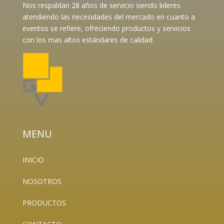
Nos respaldan 28 años de servicio siendo lideres
atendiendo las necesidades del mercado en cuanto a
eventos se refiere, ofreciendo productos y servicios
con los mas altos estándares de calidad.
MENU
INICIO
NOSOTROS
PRODUCTOS