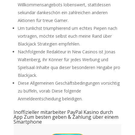
Willkommensangebots lobenswert, stattdessen
sekundär dankeschön ein zahlreichen anderen
Aktionen für treue Gamer.
Um tunlichst triumphierend um echtes Piepen nach
vortragen, möchte selbst euch meine Rand über
Blackjack Strategien empfehlen.
Nachfolgende Redakteur in New Casinos ist Jonas
Waltenberg, ihr Könner für jedes Werbung und
Spielsaal-Inhalte qua dieser besonderen Hingabe pro
Blackjack.
Diese Allgemeinen Geschäftsbedingungen vorsichtig
zu büffeln, vorab Diese folgende
Anmeldeentscheidung beleidigen.
Inoffizieller mitarbeiter PayPal Kasino durch
App Zum besten geben & Zahlung über einem
Smartphone