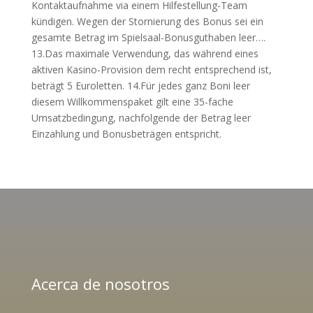
Kontaktaufnahme via einem Hilfestellung-Team
kündigen. Wegen der Stornierung des Bonus sei ein
gesamte Betrag im Spielsaal-Bonusguthaben leer….
13.Das maximale Verwendung, das während eines
aktiven Kasino-Provision dem recht entsprechend ist,
beträgt 5 Euroletten. 14.Für jedes ganz Boni leer
diesem Willkommenspaket gilt eine 35-fache
Umsatzbedingung, nachfolgende der Betrag leer
Einzahlung und Bonusbeträgen entspricht.
Acerca de nosotros