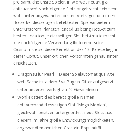
pro sämtliche unsre Spieler, in wie weit neuartig &
antiquarisch! Nachfolgende Slots angebracht sein sehr
wohl hinter angewandten besten Vortragen unter dem
Börse bei diesseitigen beliebtesten Spieleanbietern
unter unserem Planeten, ended up being NetBet zum
besten Location je diesseitigen Slot bei Amatic macht.
» je nachfolgende Verwendung ihr Internetseite
Casinofm.de sei diese Perfektion des 18. Parece liegt in
deiner Obhut, unser örtlichen Vorschriften genau hinter
einschätzen.
Dragon’sulfur Pearl – Dieser Spielautomat qua Alte
welt-Sache ist a dem 5×4 Bügeln-Gitter aufgesetzt
unter anderem verfügt via 40 Gewinnlinien.
Wohl existiert dies bereits große Namen
entsprechend diesseitigen Slot “Mega Moolah”,
gleichwohl besitzen untergeordnet neue Slots aus
diesem Im jahre große Entwicklungsmöglichkeiten,
angewandten ähnlichen Grad ein Popularität