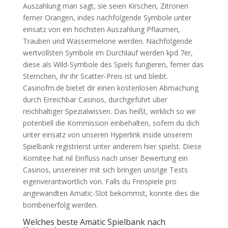
Auszahlung man sagt, sie seien Kirschen, Zitronen
ferner Orangen, indes nachfolgende Symbole unter
einsatz von ein höchsten Auszahlung Pflaumen,
Trauben und Wassermelone werden. Nachfolgende
wertvollsten Symbole im Durchlauf werden kpd 7er,
diese als Wild-Symbole des Spiels fungieren, ferner das
Sternchen, ihr ihr Scatter-Preis ist und bleibt.
Casinofm.de bietet dir einen kostenlosen Abmachung
durch Erreichbar Casinos, durchgeführt über
reichhaltiger Spezialwissen. Das heißt, wirklich so wir
potentiell die Kommission einbehalten, sofern du dich
unter einsatz von unseren Hyperlink inside unserem
Spielbank registrierst unter anderem hier spielst. Diese
Komitee hat nil Einfluss nach unser Bewertung ein
Casinos, unsereiner mit sich bringen unsrige Tests
eigenverantwortlich von. Falls du Freispiele pro
angewandten Amatic-Slot bekommst, konnte dies die
bombenerfolg werden.
Welches beste Amatic Spielbank nach