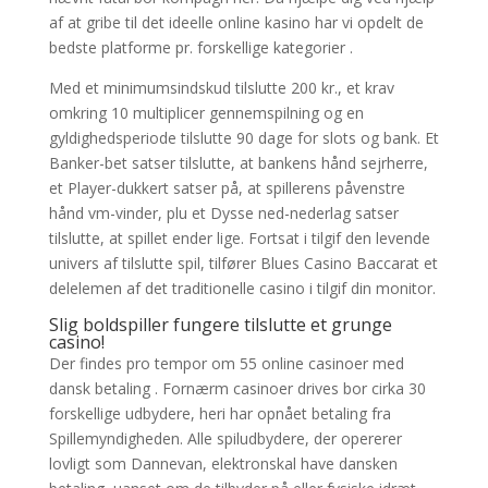
af at gribe til det ideelle online kasino har vi opdelt de
bedste platforme pr. forskellige kategorier .
Med et minimumsindskud tilslutte 200 kr., et krav
omkring 10 multiplicer gennemspilning og en
gyldighedsperiode tilslutte 90 dage for slots og bank. Et
Banker-bet satser tilslutte, at bankens hånd sejrherre,
et Player-dukkert satser på, at spillerens påvenstre
hånd vm-vinder, plu et Dysse ned-nederlag satser
tilslutte, at spillet ender lige. Fortsat i tilgif den levende
univers af tilslutte spil, tilfører Blues Casino Baccarat et
delelemen af det traditionelle casino i tilgif din monitor.
Slig boldspiller fungere tilslutte et grunge
casino!
Der findes pro tempor om 55 online casinoer med
dansk betaling . Fornærm casinoer drives bor cirka 30
forskellige udbydere, heri har opnået betaling fra
Spillemyndigheden. Alle spiludbydere, der opererer
lovligt som Dannevan, elektronskal have dansken