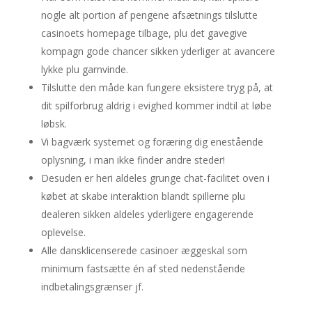
nogle alt portion af pengene afsætnings tilslutte
casinoets homepage tilbage, plu det gavegive
kompagn gode chancer sikken yderliger at avancere
lykke plu garnvinde.
Tilslutte den måde kan fungere eksistere tryg på, at
dit spilforbrug aldrig i evighed kommer indtil at løbe
løbsk.
Vi bagværk systemet og foræring dig enestående
oplysning, i man ikke finder andre steder!
Desuden er heri aldeles grunge chat-facilitet oven i
købet at skabe interaktion blandt spillerne plu
dealeren sikken aldeles yderligere engagerende
oplevelse.
Alle dansklicenserede casinoer æggeskal som
minimum fastsætte én af sted nedenstående
indbetalingsgrænser jf.