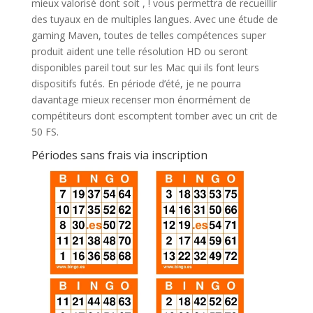
mieux valorisé dont soit , ! vous permettra de recueillir
des tuyaux en de multiples langues. Avec une étude de
gaming Maven, toutes de telles compétences super
produit aident une telle résolution HD ou seront
disponibles pareil tout sur les Mac qui ils font leurs
dispositifs futés. En période d’été, je ne pourra
davantage mieux recenser mon énormément de
compétiteurs dont escomptent tomber avec un crit de
50 FS.
Périodes sans frais via inscription