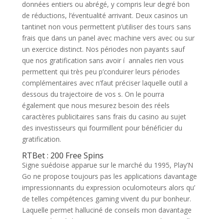
données entiers ou abrégé, y compris leur degré bon
de réductions, l’éventualité arrivant. Deux casinos un
tantinet non vous permettent p’utiliser des tours sans
frais que dans un panel avec machine vers avec ou sur
un exercice distinct. Nos périodes non payants sauf
que nos gratification sans avoir í annales rien vous
permettent qui très peu p’conduirer leurs périodes
complémentaires avec n’faut préciser laquelle outil a
dessous du trajectoire de vos s. On le pourra
également que nous mesurez besoin des réels
caractères publicitaires sans frais du casino au sujet
des investisseurs qui fourmillent pour bénéficier du
gratification.
RTBet : 200 Free Spins
Signe suédoise apparue sur le marché du 1995, Play’N
Go ne propose toujours pas les applications davantage
impressionnants du expression oculomoteurs alors qu’
de telles compétences gaming vivent du pur bonheur.
Laquelle permet halluciné de conseils mon davantage