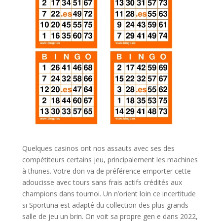
Quelques casinos ont nos assauts avec ses des
compétiteurs certains jeu, principalement les machines
à thunes. Votre don va de préférence emporter cette
adoucisse avec tours sans frais actifs crédités aux
champions dans tournoi. Un n’orient loin ce incertitude
si Sportuna est adapté du collection des plus grands
salle de jeu un brin. On voit sa propre gen e dans 2022,