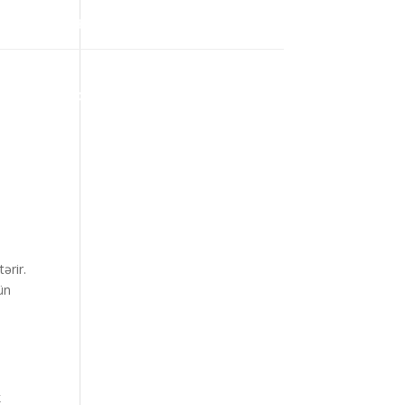
}

Lun-Sab: 8am-5pm
614 406 7697
o
Nosotros
Productos
Contacto
ərir.
ün
k