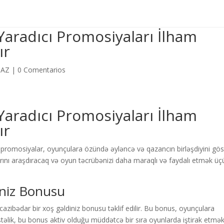

gradasyvallasch@hotmail.com
aradıcı Promosiyaları İlham
ır
Inici
 AZ
|
0 Comentarios
aradıcı Promosiyaları İlham
ır
i promosiyalar, oyunçulara özündə əyləncə və qazancın birləşdiyini göst
ını araşdıracaq və oyun təcrübənizi daha maraqlı və faydalı etmək üç
iniz Bonusu
azibədar bir xoş gəldiniz bonusu təklif edilir. Bu bonus, oyunçulara
stəlik, bu bonus aktiv olduğu müddətcə bir sıra oyunlarda iştirak etmə