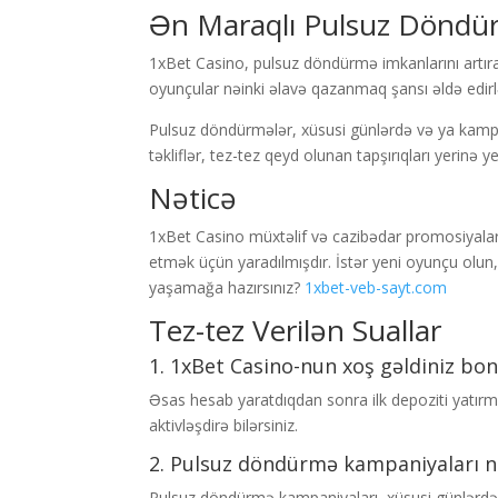
Ən Maraqlı Pulsuz Döndür
1xBet Casino, pulsuz döndürmə imkanlarını artı
oyunçular nəinki əlavə qazanmaq şansı əldə edirlə
Pulsuz döndürmələr, xüsusi günlərdə və ya kampa
təkliflər, tez-tez qeyd olunan tapşırıqları yerin
Nəticə
1xBet Casino müxtəlif və cazibədar promosiyaları 
etmək üçün yaradılmışdır. İstər yeni oyunçu olun, i
yaşamağa hazırsınız?
1xbet-veb-sayt.com
Tez-tez Verilən Suallar
1. 1xBet Casino-nun xoş gəldiniz bonu
Əsas hesab yaratdıqdan sonra ilk depoziti yatı
aktivləşdirə bilərsiniz.
2. Pulsuz döndürmə kampaniyaları ne
Pulsuz döndürmə kampaniyaları, xüsusi günlərd