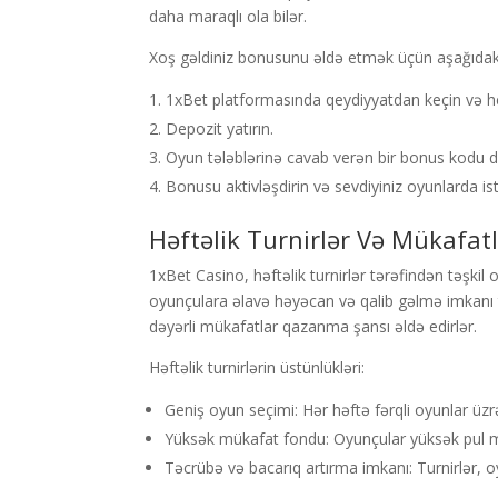
daha maraqlı ola bilər.
Xoş gəldiniz bonusunu əldə etmək üçün aşağıdakı a
1xBet platformasında qeydiyyatdan keçin və h
Depozit yatırın.
Oyun tələblərinə cavab verən bir bonus kodu da
Bonusu aktivləşdirin və sevdiyiniz oyunlarda ist
Həftəlik Turnirlər Və Mükafat
1xBet Casino, həftəlik turnirlər tərəfindən təşki
oyunçulara əlavə həyəcan və qalib gəlmə imkanı t
dəyərli mükafatlar qazanma şansı əldə edirlər.
Həftəlik turnirlərin üstünlükləri:
Geniş oyun seçimi: Hər həftə fərqli oyunlar üzrə 
Yüksək mükafat fondu: Oyunçular yüksək pul mü
Təcrübə və bacarıq artırma imkanı: Turnirlər, oy