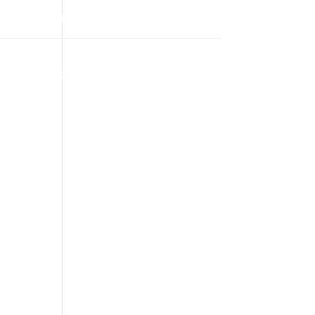
}

Lun-Sab: 8am-5pm
614 406 7697
o
Nosotros
Productos
Contacto