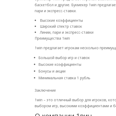
баскетбол и другие. Букмекер 1win предлага
пари и экспресс-ставки.
Высокие коэффициенты
Широкий спектр ставок
Линии, пари и экспресс-ставки
Преимущества 1win
1win предлагает игрокам несколько преимущ
Большой выбор игр и ставок
Высокие коэффициенты
Бонусы и акции
Минимальная ставка 1 рубль
Заключение
1win – это отличный выбор для игроков, кот
выбором игр, высокими коэффициентами и бо
О компании 1вин