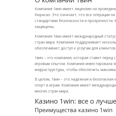
Компания 1вин имеет лицензию на проведени
Кюрасао. Это означает, что все операции н
стандартами безопасности и прозрачности. 
защищены.
Компания 1вин имеет международный статус, 
стран мира. Компания поддерживает нескольк
обеспечивает доступ к услугам для клиентов
1вин – это компания, которая ставит перед
игровым опытом. Компания инвестировала зн
инфраструктуры, чтобы обеспечить максимал
В целом, 1вин – это надежная и безопасная 
спорт и играм. Компания имеет международны
многих стран мира.
Казино 1win: все о лучш
Преимущества казино 1win