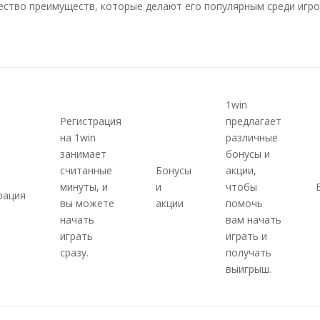
жество преимуществ, которые делают его популярным среди игро
1win
Регистрация
предлагает
на 1win
различные
занимает
бонусы и
считанные
Бонусы
акции,
минуты, и
и
чтобы
рация
вы можете
акции
помочь
начать
вам начать
играть
играть и
сразу.
получать
выигрыш.