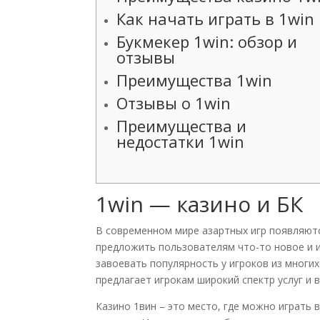
Как начать играть в 1win
Букмекер 1win: обзор и
отзывы
Преимущества 1win
Отзывы о 1win
Преимущества и
недостатки 1win
1win — казино и БК
В современном мире азартных игр появляютс
предложить пользователям что-то новое и ин
завоевать популярность у игроков из многих
предлагает игрокам широкий спектр услуг и 
Казино 1вин – это место, где можно играть в