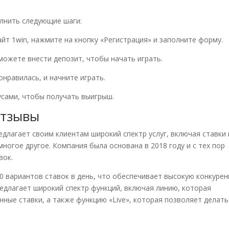
олнить следующие шаги:
айт 1win, нажмите на кнопку «Регистрация» и заполните форму.
 можете внести депозит, чтобы начать играть.
онравилась, и начните играть.
нусами, чтобы получать выигрыш.
отзывы
едлагает своим клиентам широкий спектр услуг, включая ставки 
многое другое. Компания была основана в 2018 году и с тех пор
вок.
00 вариантов ставок в день, что обеспечивает высокую конкуре
едлагает широкий спектр функций, включая линию, которая
ные ставки, а также функцию «Live», которая позволяет делать