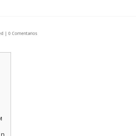

gradasyvallasch@hotmail.com
Inici
ed
|
0 Comentarios
:
м
in