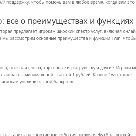
4/7 поддержку, чтобы помочь вам в любое время, когда вам это
р: все о преимуществах и функциях
торая предлагает игрокам широкий спектр услуг, включая онлай
еле мы рассмотрим основные преимущества и функции 1win, чтоб
игр, включая слоты, карточные игры, рулетку и другие. Игроки м
ать играть с минимальной ставкой 1 рублей. Казино 1win также
 игрокам увеличить свой банкролл.
сть ставить на спортивные события, включая футбол, хоккей,