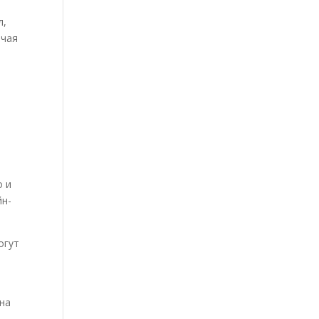
л,
ючая
1
о и
йн-
огут
 на