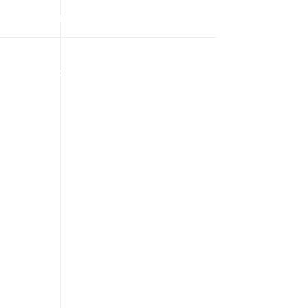
}

Lun-Sab: 8am-5pm
614 406 7697
o
Nosotros
Productos
Contacto