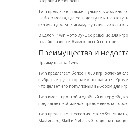
операции безопасны.
1win предлагает также функцию мобильного 
любого места, где есть доступ к интернету.
включая доступ к играм, функции live-казино
В целом, 1win – это лучшее решение для игр
онлайн-казино и букмекерской конторе.
Преимущества и недоста
Преимущества 1win:
1win предлагает более 1 000 игр, включая сл
выбрать игру, которая им понравится. Кроме
что делает его популярным выбором для игр
1win имеет простой и удобный интерфейс, ко
предлагает мобильное приложение, которое 
1win предлагает несколько способов оплаты,
Mastercard, Skrill и Neteller. Это делает пр