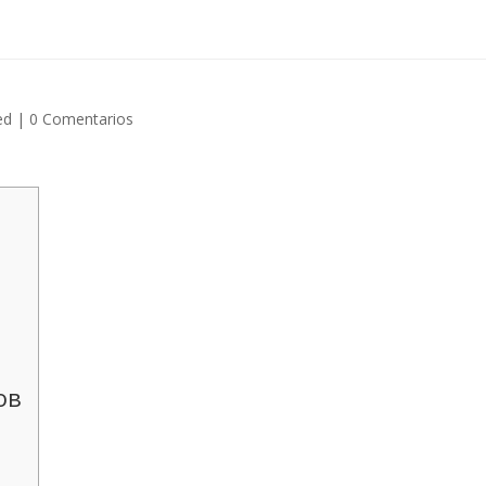

gradasyvallasch@hotmail.com
Inici
ed
|
0 Comentarios
:
ов