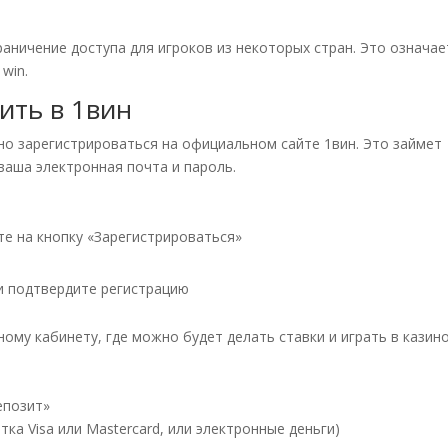
раничение доступа для игроков из некоторых стран. Это означае
1win.
вить в 1вин
жно зарегистрироваться на официальном сайте 1вин. Это займет
ваша электронная почта и пароль.
е на кнопку «Зарегистрироваться»
и подтвердите регистрацию
ному кабинету, где можно будет делать ставки и играть в казино
епозит»
ка Visa или Mastercard, или электронные деньги)