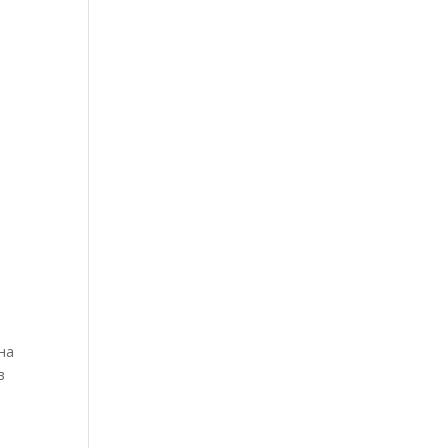
и
на
в