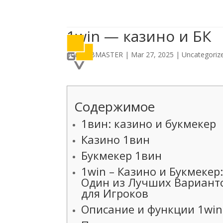
1win — казино и БК
por
WEBMASTER
|
Mar 27, 2025
|
Uncategoriz
Содержимое
1вин: казино и букмекер
Казино 1вин
Букмекер 1вин
1win – Казино и Букмекер
Один из Лучших Вариант
для Игроков
Описание и функции 1win