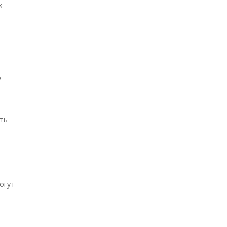
х
о
ать
могут