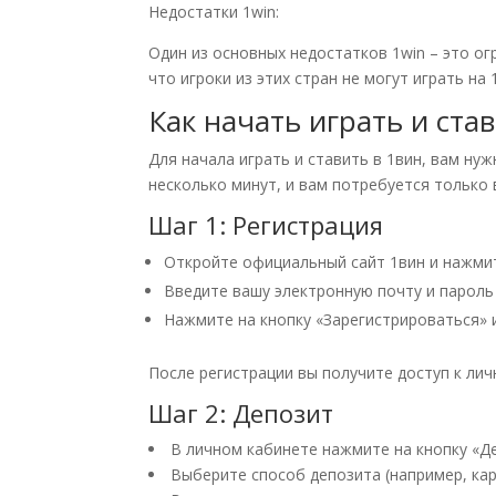
Недостатки 1win:
Один из основных недостатков 1win – это ог
что игроки из этих стран не могут играть на 
Как начать играть и ста
Для начала играть и ставить в 1вин, вам ну
несколько минут, и вам потребуется только 
Шаг 1: Регистрация
Откройте официальный сайт 1вин и нажмит
Введите вашу электронную почту и пароль
Нажмите на кнопку «Зарегистрироваться» 
После регистрации вы получите доступ к лич
Шаг 2: Депозит
В личном кабинете нажмите на кнопку «Д
Выберите способ депозита (например, карт