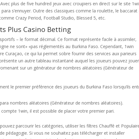
vec plus de five hundred jeux avec croupiers en direct sur le site 1wi
para s’ennuyer. Outre des classiques comme la roulette, le baccarat 
comme Crazy Period, Football Studio, Blessed 5, etc.
rts Plus Casino Betting
 sportifs – le format décimal. Ce format représente facile à assimiler,
ligne ne sont» «pas réglementés au Burkina Faso. Cependant, 1win
e Curaçao, ce qui lui permet sobre fournir des services aux parieurs
présente un autre tableau instantané auquel les joueurs pouvez joue
promenant sur un générateur de nombres aléatoires (Générateur de
ement le premier préférence des joueurs du Burkina Faso lorsqu’ils ent
para nombres aléatoires (Générateur de nombres aléatoires).
compte 1win, il est possible de placer votre premier pari.
ouvez parcourir les catégories, utiliser les filtres Chauffé et Populair
e pédagogie. Si vous ne souhaitez pas télécharger et installer