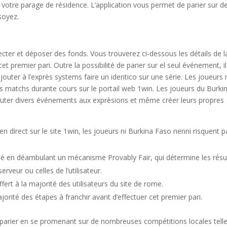
à votre parage de résidence. L’application vous permet de parier sur d
soyez.
cter et déposer des fonds. Vous trouverez ci-dessous les détails de l
et premier pari. Outre la possibilité de parier sur el seul événement, il
jouter à l’exprès systems faire un identico sur une série. Les joueurs 
es matchs durante cours sur le portail web 1win. Les joueurs du Burki
jouter divers événements aux exprèsions et même créer leurs propres
n direct sur le site 1win, les joueurs ni Burkina Faso nenni risquent p
sé en déambulant un mécanisme Provably Fair, qui détermine les résu
rveur ou celles de l’utilisateur.
rt à la majorité des utilisateurs du site de rome.
orité des étapes à franchir avant d’effectuer cet premier pari.
e parier en se promenant sur de nombreuses compétitions locales tell