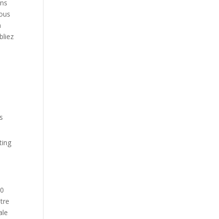
ans
Vous
n
bliez
és
ting
10
otre
ale