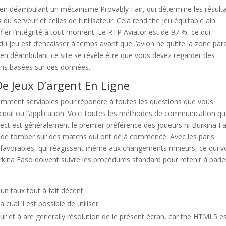
 en déambulant un mécanisme Provably Fair, qui détermine les résult
du serveur et celles de l’utilisateur. Cela rend the jeu équitable ain
fier l’intégrité à tout moment. Le RTP Aviator est de 97 %, ce qui
du jeu est d’encaisser à temps avant que l’avion ne quitte la zone par
u en déambulant ce site se révèle être que vous devez regarder des
ons basées sur des données.
De Jeux D’argent En Ligne
samment serviables pour répondre à toutes les questions que vous
ncipal ou l’application. Voici toutes les méthodes de communication q
direct est généralement le premier préférence des joueurs ni Burkina F
sible de tomber sur des matchs qui ont déjà commencé. Avec les paris
 favorables, qui réagissent même aux changements mineurs, ce qui v
kina Faso doivent suivre les procédures standard pour retenir à parie
un taux tout à fait décent.
ual il est possible de utiliser.
r et à are generally résolution de le présent écran, car the HTML5 e