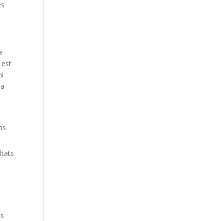
es
a
 est
ni
na
as
ltats
es