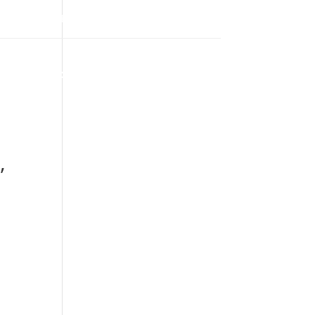
}

Lun-Sab: 8am-5pm
614 406 7697
o
Nosotros
Productos
Contacto
,