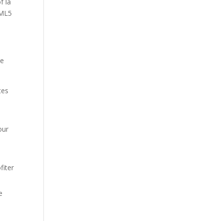
f la
TML5
me
tes
our
fiter
e