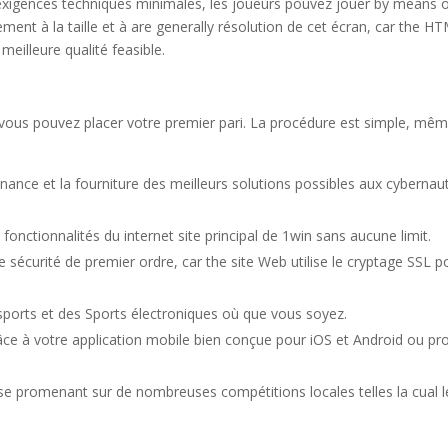
x exigences techniques minimales, les joueurs pouvez jouer by means o
ment à la taille et à are generally résolution de cet écran, car the H
meilleure qualité feasible.
vous pouvez placer votre premier pari. La procédure est simple, mê
tenance et la fourniture des meilleurs solutions possibles aux cybernau
fonctionnalités du internet site principal de 1win sans aucune limit.
re sécurité de premier ordre, car the site Web utilise le cryptage SSL p
 sports et des Sports électroniques où que vous soyez.
e à votre application mobile bien conçue pour iOS et Android ou pro
se promenant sur de nombreuses compétitions locales telles la cual l