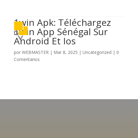

614 406 7697
1win Apk: Téléchargez
a
1win App Sénégal Sur
Android Et Ios
por
WEBMASTER
|
Mar 8, 2025
|
Uncategorized
|
0
Comentarios