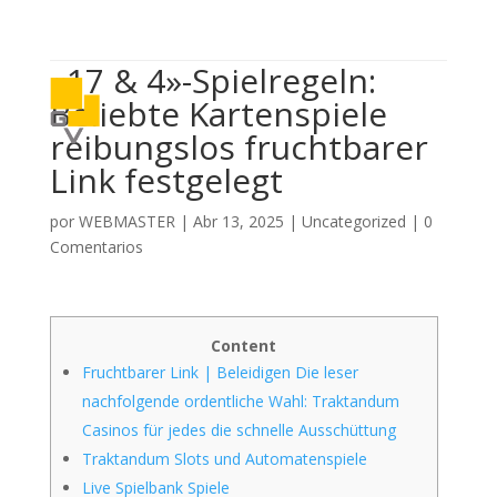

614 406 7697
«17 & 4»-Spielregeln:
a
Beliebte Kartenspiele
reibungslos fruchtbarer
Link festgelegt
por
WEBMASTER
|
Abr 13, 2025
|
Uncategorized
|
0
Comentarios
Content
Fruchtbarer Link | Beleidigen Die leser
nachfolgende ordentliche Wahl: Traktandum
Casinos für jedes die schnelle Ausschüttung
Traktandum Slots und Automatenspiele
Live Spielbank Spiele