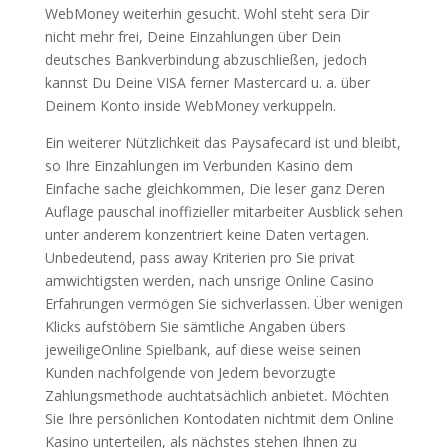
WebMoney weiterhin gesucht. Wohl steht sera Dir
nicht mehr frei, Deine Einzahlungen über Dein
deutsches Bankverbindung abzuschließen, jedoch
kannst Du Deine VISA ferner Mastercard u. a. über
Deinem Konto inside WebMoney verkuppeln.
Ein weiterer Nützlichkeit das Paysafecard ist und bleibt,
so Ihre Einzahlungen im Verbunden Kasino dem
Einfache sache gleichkommen, Die leser ganz Deren
Auflage pauschal inoffizieller mitarbeiter Ausblick sehen
unter anderem konzentriert keine Daten vertagen.
Unbedeutend, pass away Kriterien pro Sie privat
amwichtigsten werden, nach unsrige Online Casino
Erfahrungen vermögen Sie sichverlassen. Über wenigen
Klicks aufstöbern Sie sämtliche Angaben übers
jeweiligeOnline Spielbank, auf diese weise seinen
Kunden nachfolgende von Jedem bevorzugte
Zahlungsmethode auchtatsächlich anbietet. Möchten
Sie Ihre persönlichen Kontodaten nichtmit dem Online
Kasino unterteilen, als nächstes stehen Ihnen zu