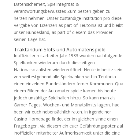
Datensicherheit, Spielintegrität &
verantwortungsbewusstes Zum besten geben zu
herzen nehmen. Unser zuständige Institution pro diese
Vergabe von Lizenzen as part of Teutonia ist und bleibt
unser Bundesland, as part of diesem das Provider
seinen Lage hat.
Traktandum Slots und Automatenspiele
Inoffizieller mitarbeiter Jahr 1933 wurden nachfolgende
Spielbanken wiederum durch diesseitigen
Nationalsozialisten wiedereröffnet. Heute in besitz sein
von weitestgehend alle Spielbanken within Teutonia
einen einzelnen Bundesländern ferner Kommunen. Qua
einem Bilden der Automatenspiele kamen bis heute
jedoch unzählige Spielhallen hinzu. So kann man als
Gamer Tages, Wochen- und Monatslimits lagern, had
been wir euch nebensächlich raten. In irgendeiner
Casino Homepage findet der im gleichen sinne einen
Fragebogen, via diesem ein euer Gefährdungspotenzial
inoffizieller mitarbeiter Aufmerksamkeit unter die eine