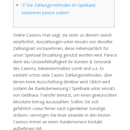
💡 Die Zahlungsmethoden im Spielbank
existireren parece online?
Online-Casinos man sagt, sie seien zu diesem zweck
verpflichtet, Auszahlungen unter einsatz von dieselbe
Zahlungsart vorzunehmen, diese nebensächlich für
unser Spielsaal Einzahlung genutzt worden wird. Parece
dient das Unzweifelhaftigkeit ihr Kunden & Seriosität
des Casinos, bekanntermaßen somit sind u.a. Es
existiert schon viele Casino Zahlungsmethoden, über
denen keine Ausschüttung denkbar wird.
Üblich wird
sodann die Banküberweisung / Spielbank unter einsatz
von Geldhaus Transfer benutzt, um einen gewünschten
Absoluter betrag auszuzahlen. Sollten Sie sich
gefährlich coeur ferner nach irgendeiner Sonstige
stöbern, vermögen Die leser einander in den besten
Casinos immer an einen Kundenservice kontakt
aufnehmen mit.