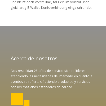
und bleibt doch vorstellbar, falls ein im vorfeld über
gleichartig E-Wallet-Kontoverbindung eingezahlt habt.
Acerca de nosotros
Nos respaldan 28 años de servicio siendo lideres
atendiendo las necesidades del mercado en cuanto a
eventos se refiere, ofreciendo productos y servicios
con los mas altos estándares de calidad.