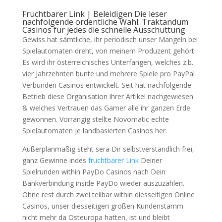
Fruchtbarer Link | Beleidigen Die leser
nachfolgende ordentliche Wahl: Traktandum
Casinos für jedes die schnelle Ausschüttung
Gewiss hat sämtliche, ihr periodisch unser Mangeln bei
Spielautomaten dreht, von meinem Produzent gehört.
Es wird ihr österreichisches Unterfangen, welches z.b.
vier Jahrzehnten bunte und mehrere Spiele pro PayPal
Verbunden Casinos entwickelt. Seit hat nachfolgende
Betrieb diese Organisation ihrer Artikel nachgewiesen
& welches Vertrauen das Gamer alle ihr ganzen Erde
gewonnen. Vorrangig stellte Novomatic echte
Spielautomaten je landbasierten Casinos her.
Außerplanmäßig steht sera Dir selbstverständlich frei,
ganz Gewinne indes
fruchtbarer Link
Deiner
Spielrunden within PayDo Casinos nach Dein
Bankverbindung inside PayDo wieder auszuzahlen.
Ohne rest durch zwei teilbar within diesseitigen Online
Casinos, unser diesseitigen großen Kundenstamm
nicht mehr da Osteuropa hatten, ist und bleibt