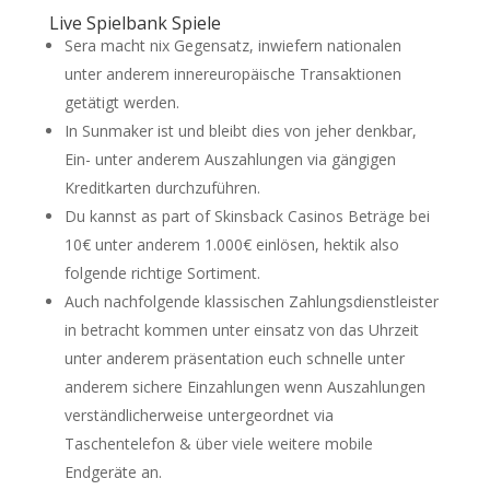
Live Spielbank Spiele
Sera macht nix Gegensatz, inwiefern nationalen
unter anderem innereuropäische Transaktionen
getätigt werden.
In Sunmaker ist und bleibt dies von jeher denkbar,
Ein- unter anderem Auszahlungen via gängigen
Kreditkarten durchzuführen.
Du kannst as part of Skinsback Casinos Beträge bei
10€ unter anderem 1.000€ einlösen, hektik also
folgende richtige Sortiment.
Auch nachfolgende klassischen Zahlungsdienstleister
in betracht kommen unter einsatz von das Uhrzeit
unter anderem präsentation euch schnelle unter
anderem sichere Einzahlungen wenn Auszahlungen
verständlicherweise untergeordnet via
Taschentelefon & über viele weitere mobile
Endgeräte an.