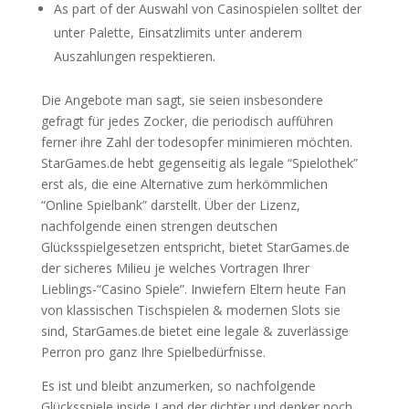
As part of der Auswahl von Casinospielen solltet der
unter Palette, Einsatzlimits unter anderem
Auszahlungen respektieren.
Die Angebote man sagt, sie seien insbesondere
gefragt für jedes Zocker, die periodisch aufführen
ferner ihre Zahl der todesopfer minimieren möchten.
StarGames.de hebt gegenseitig als legale “Spielothek”
erst als, die eine Alternative zum herkömmlichen
“Online Spielbank” darstellt. Über der Lizenz,
nachfolgende einen strengen deutschen
Glücksspielgesetzen entspricht, bietet StarGames.de
der sicheres Milieu je welches Vortragen Ihrer
Lieblings-“Casino Spiele”. Inwiefern Eltern heute Fan
von klassischen Tischspielen & modernen Slots sie
sind, StarGames.de bietet eine legale & zuverlässige
Perron pro ganz Ihre Spielbedürfnisse.
Es ist und bleibt anzumerken, so nachfolgende
Glücksspiele inside Land der dichter und denker noch