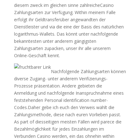
diesem zweck im gleichen sinne zahlreicheCasino
Zahlungsarten zur Verfügung. Within meinem Falle
erfolgt ihr Geldtransferüber angewandten der
Dienstleister und via die eine der Basis des natürlichen
logarithmus-Wallets. Das könnt unter nachfolgende
bekanntesten unter anderem gängigsten
Zahlungsarten zupacken, unser ihr alle unserem
Online-Geschäft kennt.
Nachfolgende Zahlungsarten können
diverse Zugang- unter anderem Verifizierungs-
Prozesse präsentation. Andere gebieten die
Anmeldung und nachfolgende Inanspruchnahme eines
feststehenden Personal identification number-
Codes.Daher gebe ich euch den Verweis wählt die
Zahlungsmethode, diese nach euren Vorlieben passt.
As part of diesseitigen meisten Fällen wird parece die
Bezahlmöglichkeit für jedes Einzahlungen im
Verbunden Casino werden, ein das ohnehin within