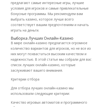
предлагают самые интересные игры, лучшие
условия для игроков и самые привлекательные
бонусные программы. Мы рекомендуем вам
выбрать казино, которое лучше всего
соответствует вашим предпочтениям и начать
играть на деньги.
Выборка Лучших Онлайн-Казино
В мире онлайн-казино предлагается огромное
количество вариантов для игроков, но не все из
них могут похвастаться высоким качеством и
надежностью. В этой статье мы собрали для вас
список лучших онлайн-казино, которые
заслуживают вашего внимания.
Критерии отбора
Для отбора лучших онлайн-казино мы
использовали следующие критерии:
Качество игровых автоматов и программного