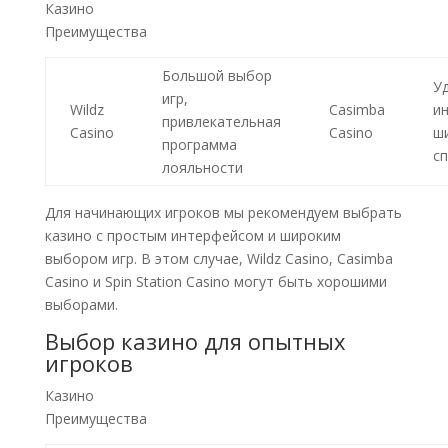
Казино
Преимущества
Большой выбор
У
игр,
Wildz
Casimba
и
привлекательная
Casino
Casino
ш
программа
сп
лояльности
Для начинающих игроков мы рекомендуем выбрать
казино с простым интерфейсом и широким
выбором игр. В этом случае, Wildz Casino, Casimba
Casino и Spin Station Casino могут быть хорошими
выборами.
Выбор казино для опытных
игроков
Казино
Преимущества