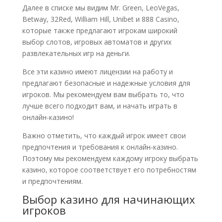
Далее в списке мы видим Mr. Green, LeoVegas,
Betway, 32Red, William Hill, Unibet и 888 Casino,
которые также предлагают игрокам широкий
выбор слотов, игровых автоматов и других
развлекательных игр на деньги.
Все эти казино имеют лицензии на работу и
предлагают безопасные и надежные условия для
игроков. Мы рекомендуем вам выбрать то, что
лучше всего подходит вам, и начать играть в
онлайн-казино!
Важно отметить, что каждый игрок имеет свои
предпочтения и требования к онлайн-казино.
Поэтому мы рекомендуем каждому игроку выбрать
казино, которое соответствует его потребностям
и предпочтениям.
Выбор казино для начинающих
игроков