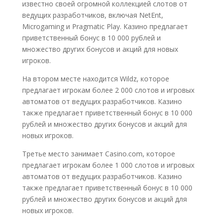
известно своей огромной коллекцией слотов от
ведущих разработчиков, включая NetEnt,
Microgaming и Pragmatic Play. Казино предлагает
приветственный бонус в 10 000 рублей и
множество других бонусов и акций для новых
игроков.
На втором месте находится Wildz, которое
предлагает игрокам более 2 000 слотов и игровых
автоматов от ведущих разработчиков. Казино
также предлагает приветственный бонус в 10 000
рублей и множество других бонусов и акций для
новых игроков.
Третье место занимает Casino.com, которое
предлагает игрокам более 1 000 слотов и игровых
автоматов от ведущих разработчиков. Казино
также предлагает приветственный бонус в 10 000
рублей и множество других бонусов и акций для
новых игроков.