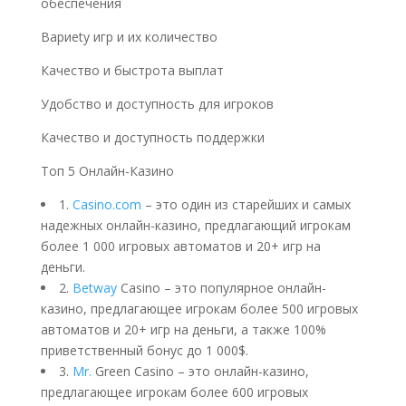
обеспечения
Вариety игр и их количество
Качество и быстрота выплат
Удобство и доступность для игроков
Качество и доступность поддержки
Топ 5 Онлайн-Казино
1.
Casino.com
– это один из старейших и самых
надежных онлайн-казино, предлагающий игрокам
более 1 000 игровых автоматов и 20+ игр на
деньги.
2.
Betway
Casino – это популярное онлайн-
казино, предлагающее игрокам более 500 игровых
автоматов и 20+ игр на деньги, а также 100%
приветственный бонус до 1 000$.
3.
Mr.
Green Casino – это онлайн-казино,
предлагающее игрокам более 600 игровых