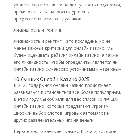
уровень сервиса, включая доступность поддержки,
время ответа на запросы и уровень
профессионализма сотрудников.
Ликвидность и Рейтинг
Ликвидность и рейтинг – это последние, но не
менее важные критерии для онлайн-казино. Мы
будем оценивать рейтинг онлайн-казино, а также
его ликвидность, чтобы определить, является ли
онлайн-казино финансово устойчивым и надежным.
10 Лучших Онлайн-Казино 2025
В 2025 году рынок онлайн-казино продолжает
развиваться и становиться все более популярным.
В этом году мы собрали для вас список 10 лучших
онлайн-казино, которые предлагают игрокам
широкий выбор слотов, игровых автоматов и
других развлекательных игр на деньги.
Первое место занимает казино BitStarz, которое