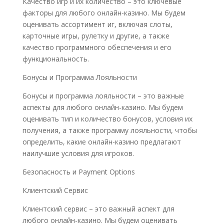
Качество игр и их количество – это ключевые
факторы для любого онлайн-казино. Мы будем
оценивать ассортимент иг, включая слоты,
карточные игры, рулетку и другие, а также
качество программного обеспечения и его
функциональность.
Бонусы и Программа Лояльности
Бонусы и программа лояльности – это важные
аспекты для любого онлайн-казино. Мы будем
оценивать тип и количество бонусов, условия их
получения, а также программу лояльности, чтобы
определить, какие онлайн-казино предлагают
наилучшие условия для игроков.
Безопасность и Payment Options
Клиентский Сервис
Клиентский сервис – это важный аспект для
любого онлайн-казино. Мы будем оценивать