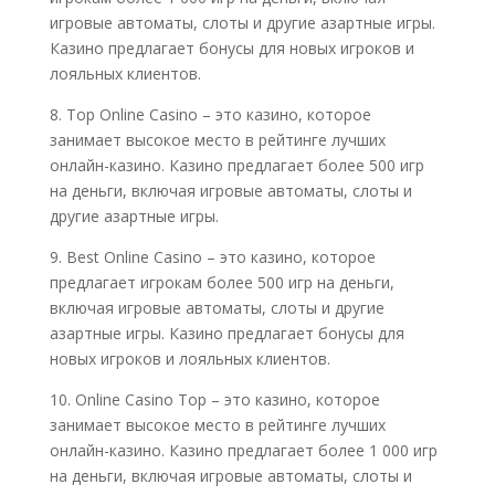
игровые автоматы, слоты и другие азартные игры.
Казино предлагает бонусы для новых игроков и
лояльных клиентов.
8. Top Online Casino – это казино, которое
занимает высокое место в рейтинге лучших
онлайн-казино. Казино предлагает более 500 игр
на деньги, включая игровые автоматы, слоты и
другие азартные игры.
9. Best Online Casino – это казино, которое
предлагает игрокам более 500 игр на деньги,
включая игровые автоматы, слоты и другие
азартные игры. Казино предлагает бонусы для
новых игроков и лояльных клиентов.
10. Online Casino Top – это казино, которое
занимает высокое место в рейтинге лучших
онлайн-казино. Казино предлагает более 1 000 игр
на деньги, включая игровые автоматы, слоты и