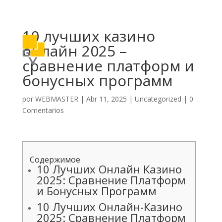

614 406 7697
10 лучших казино
a
онлайн 2025 –
сравнение платформ и
бонусных программ
por
WEBMASTER
|
Abr 11, 2025
|
Uncategorized
|
0
Comentarios
Содержимое
10 Лучших Онлайн Казино
2025: Сравнение Платформ
и Бонусных Программ
10 Лучших Онлайн-Казино
2025: Сравнение Платформ