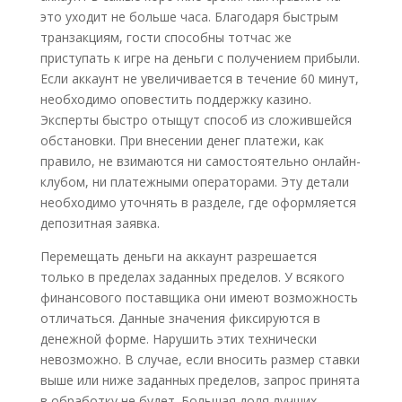
это уходит не больше часа. Благодаря быстрым
транзакциям, гости способны тотчас же
приступать к игре на деньги с получением прибыли.
Если аккаунт не увеличивается в течение 60 минут,
необходимо оповестить поддержку казино.
Эксперты быстро отыщут способ из сложившейся
обстановки. При внесении денег платежи, как
правило, не взимаются ни самостоятельно онлайн-
клубом, ни платежными операторами. Эту детали
необходимо уточнять в разделе, где оформляется
депозитная заявка.
Перемещать деньги на аккаунт разрешается
только в пределах заданных пределов. У всякого
финансового поставщика они имеют возможность
отличаться. Данные значения фиксируются в
денежной форме. Нарушить этих технически
невозможно. В случае, если вносить размер ставки
выше или ниже заданных пределов, запрос принята
в обработку не будет. Большая доля лучших