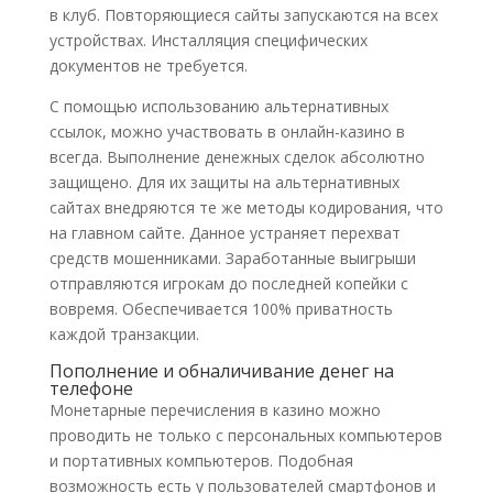
в клуб. Повторяющиеся сайты запускаются на всех
устройствах. Инсталляция специфических
документов не требуется.
С помощью использованию альтернативных
ссылок, можно участвовать в онлайн-казино в
всегда. Выполнение денежных сделок абсолютно
защищено. Для их защиты на альтернативных
сайтах внедряются те же методы кодирования, что
на главном сайте. Данное устраняет перехват
средств мошенниками. Заработанные выигрыши
отправляются игрокам до последней копейки с
вовремя. Обеспечивается 100% приватность
каждой транзакции.
Пополнение и обналичивание денег на
телефоне
Монетарные перечисления в казино можно
проводить не только с персональных компьютеров
и портативных компьютеров. Подобная
возможность есть у пользователей смартфонов и