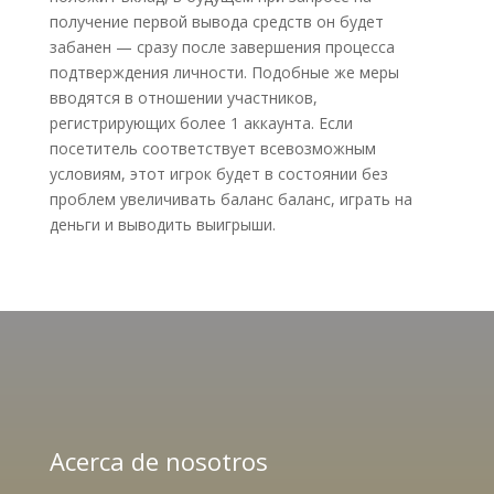
получение первой вывода средств он будет
забанен — сразу после завершения процесса
подтверждения личности. Подобные же меры
вводятся в отношении участников,
регистрирующих более 1 аккаунта. Если
посетитель соответствует всевозможным
условиям, этот игрок будет в состоянии без
проблем увеличивать баланс баланс, играть на
деньги и выводить выигрыши.
Acerca de nosotros