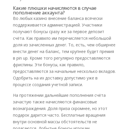
Какие плюшки начисляются в случае
пополнение аккаунта?
Во любых казино внесение баланса всячески
поддерживается администрацией. Участники
получают бонусы сразу же за первое депозит
счёта. Как правило им перечисляется небольшой
доля из зачисленных денег. То, есть, чем обширнее
внести денег на баланс, тем крупнее будет премия
в pin up. Кроме того регулярно предоставляются
фриспины. Эти бонусы, как правило,
предоставляются за начальные несколько вкладов.
Одобрить на их доставку допустимо уже в
процессе создания учетной записи.
На протяжении дальнейшие пополнения счёта
зачастую также начисляются финансовые
вознаграждения. Доля приза скромнее, но этот
подарок дарится часто. Бесплатные вращения
внутри основной массы обстоятельств не
полагаются. Добытые бонусы игрокам