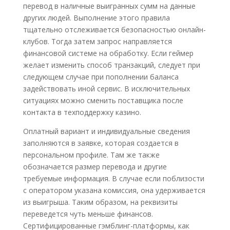
перевод в наличные выигранных сумм на данные
других людей. Выполнение этого правила
тщательно отслеживается безопасностью онлайн-
клубов. Тогда затем запрос направляется
финансовой системе на обработку. Если геймер
желает изменить способ транзакций, следует при
следующем случае при пополнении баланса
задействовать иной сервис. В исключительных
ситуациях можно сменить поставщика после
контакта в техподдержку казино.
Оплатный вариант и индивидуальные сведения
заполняются в заявке, которая создается в
персональном профиле. Там же также
обозначается размер перевода и другие
требуемые информация. В случае если поблизости
с оператором указана комиссия, она удерживается
из выигрыша. Таким образом, на реквизиты
переведется чуть меньше финансов.
Сертифицированные гэмблинг-платформы, как