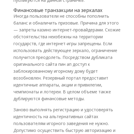
публикуются на данной страничке.
Финансовые транзакции на зеркалах
Иногда пользователи не способны пополнить
баланс и обналичить призовые. Причина для этого
— запреты казино интернет-провайдерами. Схожие
обстоятельства неизбежны на территории
государств, где интернет-игры запрещены. Если
использовать действующее зеркало, ограничение
получится преодолеть. Посредством дубликата
оригинального сайта пин ап доступ к
заблокированному игорному дому будет
возобновлен. Резервный портал предоставит
идентичные аппараты, акции и привилегии,
чемпионаты и лотереи. В целом объеме также
дублируются финансовые методы.
Заново выполнять регистрацию и удостоверять
идентичность на альтернативных сайтах
пользователям игорного заведения не нужно.
Допустимо осуществить быструю авторизацию и